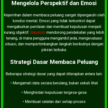
Mengelola Perspektif dan Emosi
Kejernihan dalam membaca peluang sangat dipengaruhi oleh
kondisi mental. Emosi yang tidak terkontrol dapat
mengaburkan penilaian dan membuat keputusan menjadi
kurang objektif.
Babatoto
mendorong pendekatan yang lebih
tenang, di mana pengguna mengambil jeda, mengevaluasi
situasi, dan mempertimbangkan langkah berikutnya dengan
pikiran terbuka.
Strategi Dasar Membaca Peluang
Beberapa strategi dasar yang dapat diterapkan antara lain:
• Mengamati data secara berulang, bukan sekali lihat
• Menghindari keputusan tergesa-gesa
• Membuat catatan dari setiap proses